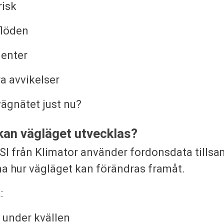
risk
flöden
denter
a avvikelser
vägnätet just nu?
 kan vägläget utvecklas?
SI från Klimator använder fordonsdata till
na hur vägläget kan förändras framåt.
:
e under kvällen