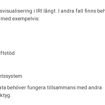
dsvisualisering i IRI långt. I andra fall finns be
 med exempelvis:
iftstöd
etssystem
data behöver fungera tillsammans med andra
ktyg.