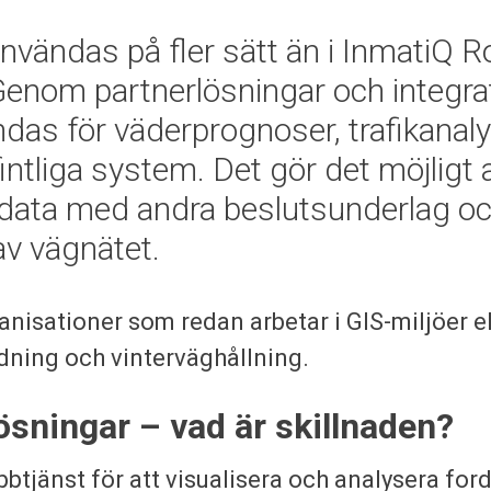
vändas på fler sätt än i InmatiQ 
 Genom partnerlösningar och integra
as för väderprognoser, trafikanal
fintliga system. Det gör det möjligt 
sdata med andra beslutsunderlag oc
av vägnätet.
ganisationer som redan arbetar i GIS-miljöer e
ledning och vinterväghållning.
lösningar – vad är skillnaden?
btjänst för att visualisera och analysera for