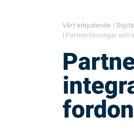
Vårt erbjudande
Digita
Partnerlösningar och i
Partne
integr
fordo