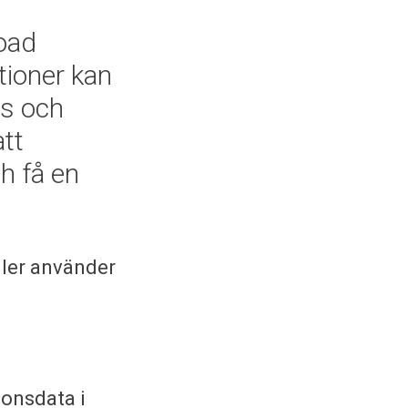
Road
tioner kan
ys och
att
h få en
ller använder
donsdata i