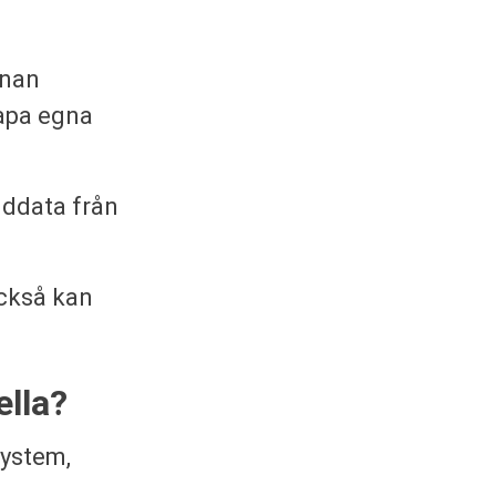
nnan
kapa egna
nddata från
också kan
ella?
system,