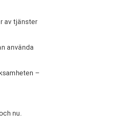
 av tjänster
 kan använda
erksamheten –
 och nu.