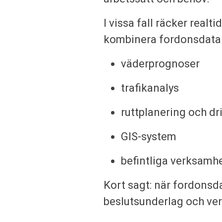
I vissa fall räcker realti
kombinera fordonsdata
väderprognoser
trafikanalys
ruttplanering och dr
GIS-system
befintliga verksamh
Kort sagt: när fordons
beslutsunderlag och ver