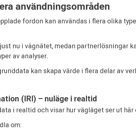
lera användningsområden
plade fordon kan användas i flera olika typer
ut just nu i vägnätet, medan partnerlösningar
per av analyser.
runddata kan skapa värde i flera delar av v
tion (IRI) – nuläge i realtid
ata i realtid och visar hur vägläget ser ut här
ndla om: