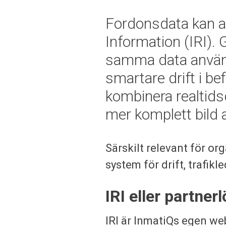
Fordonsdata kan an
Information (IRI).
samma data använd
smartare drift i be
kombinera realtid
mer komplett bild 
Särskilt relevant för or
system för drift, trafik
IRI eller partner
IRI är InmatiQs egen web