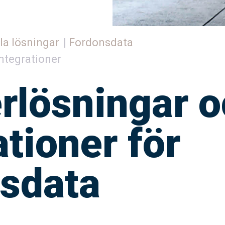
la lösningar
Fordonsdata
ntegrationer
rlösningar 
ationer för
nsdata