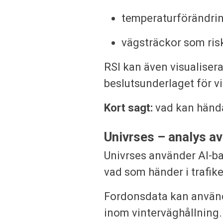
temperaturförändri
vägsträckor som risk
RSI kan även visualiser
beslutsunderlaget för v
Kort sagt:
vad kan händ
Univrses – analys av
Univrses använder AI-ba
vad som händer i trafik
Fordonsdata kan använda
inom vinterväghållning.