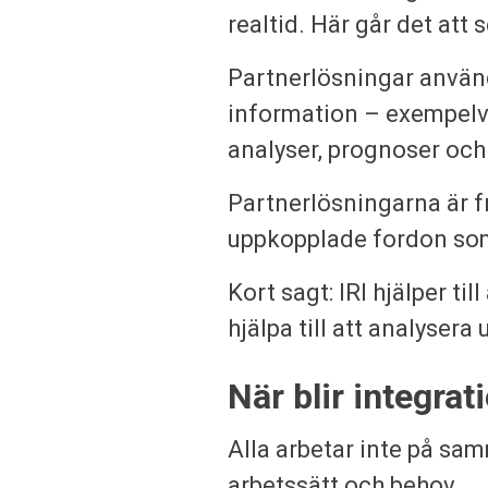
realtid. Här går det att
Partnerlösningar anvä
information – exempelvis
analyser, prognoser och
Partnerlösningarna är 
uppkopplade fordon som
Kort sagt: IRI hjälper t
hjälpa till att analyser
När blir integra
Alla arbetar inte på sam
arbetssätt och behov.