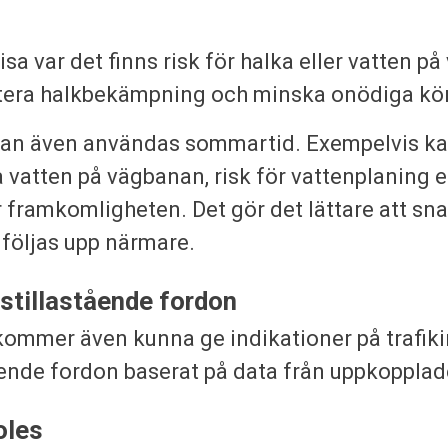
a var det finns risk för halka eller vatten på 
oritera halkbekämpning och minska onödiga kö
 kan även användas sommartid. Exempelvis kan
 vatten på vägbanan, risk för vattenplaning e
 framkomligheten. Det gör det lättare att sna
följas upp närmare.
 stillastående fordon
mmer även kunna ge indikationer på trafiki
ående fordon baserat på data från uppkopplad
oles