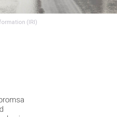
ormation (IRI)
r bromsa
ad