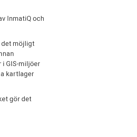
 av InmatiQ och
 det möjligt
annan
i GIS-miljöer
a kartlager
ket gör det