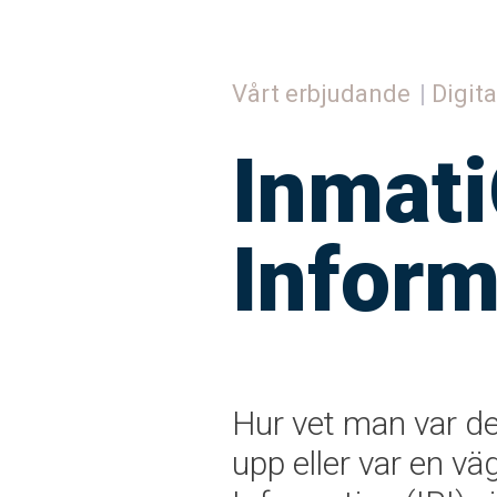
Vårt erbjudande
Digita
Inmat
Inform
Hur vet man var det
upp eller var en v