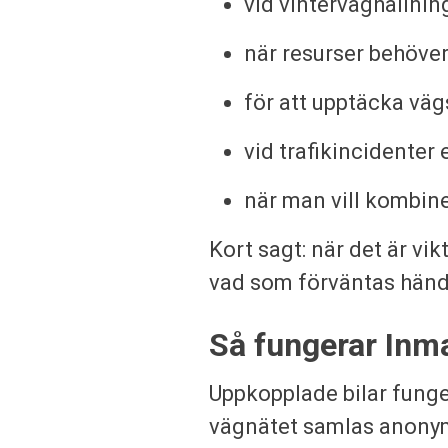
vid vinterväghållni
när resurser behöver
för att upptäcka väg
vid trafikincidenter 
när man vill kombine
Kort sagt: när det är vik
vad som förväntas händ
Så fungerar Inma
Uppkopplade bilar funge
vägnätet samlas anonym