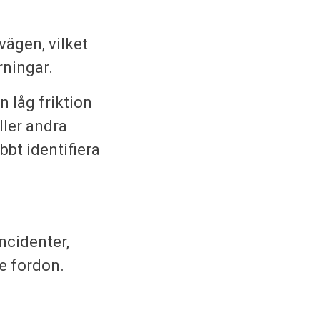
vägen, vilket
rningar.
 låg friktion
ller andra
bbt identifiera
ncidenter,
e fordon.