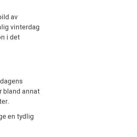
ild av
lig vinterdag
n i det
r dagens
ör bland annat
ter.
ge en tydlig