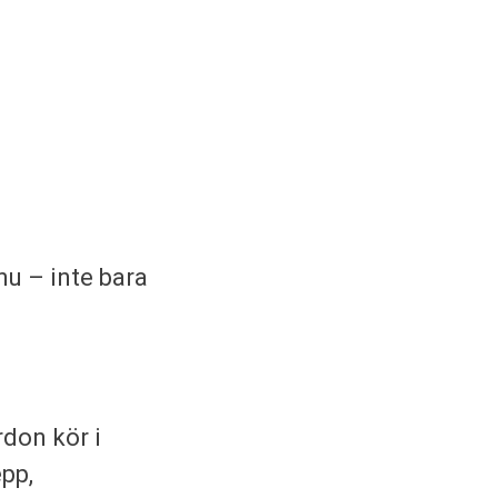
nu – inte bara
rdon kör i
pp,