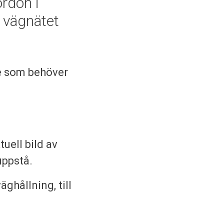
ordon i
 i vägnätet
e som behöver
tuell bild av
uppstå.
ghållning, till