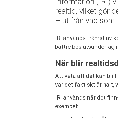
Information (IRI) v
realtid, vilket gör d
– utifrån vad som f
IRI används främst av 
bättre beslutsunderlag i
När blir realtids
Att veta att det kan bli 
var det faktiskt är halt,
IRI används när det finns
exempel: