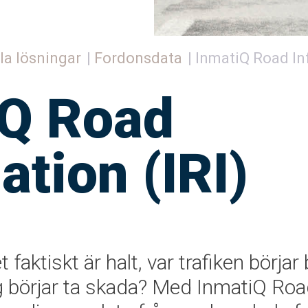
la lösningar
Fordonsdata
InmatiQ Road Inf
iQ Road
ation (IRI)
 faktiskt är halt, var trafiken börja
äg börjar ta skada? Med InmatiQ Ro