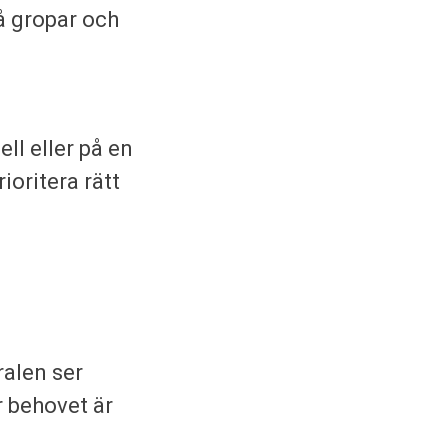
på gropar och
ll eller på en
ioritera rätt
ralen ser
r behovet är