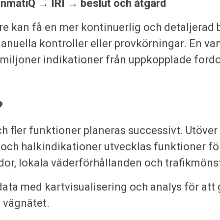
nmatiQ → IRI → beslut och åtgärd
re kan få en mer kontinuerlig och detaljerad b
nuella kontroller eller provkörningar. En van
 miljoner indikationer från uppkopplade fordo
?
ch fler funktioner planeras successivt. Utöve
n och halkindikationer utvecklas funktioner f
dor, lokala väderförhållanden och trafikmöns
ata med kartvisualisering och analys för att 
i vägnätet.