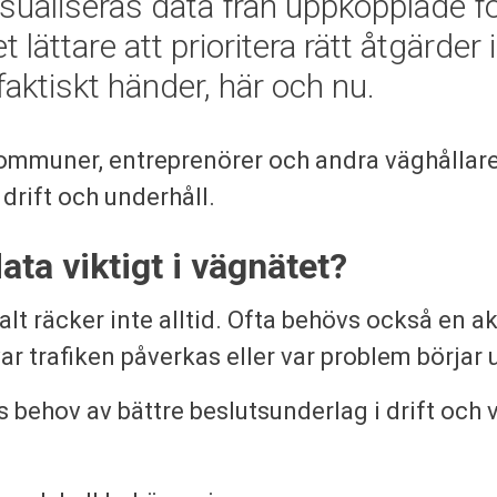
isualiseras data från uppkopplade f
et lättare att prioritera rätt åtgärder
aktiskt händer, här och nu.
kommuner, entreprenörer och andra väghållar
 drift och underhåll.
data viktigt i vägnätet?
halt räcker inte alltid. Ofta behövs också en ak
 var trafiken påverkas eller var problem börjar 
 behov av bättre beslutsunderlag i drift och vä