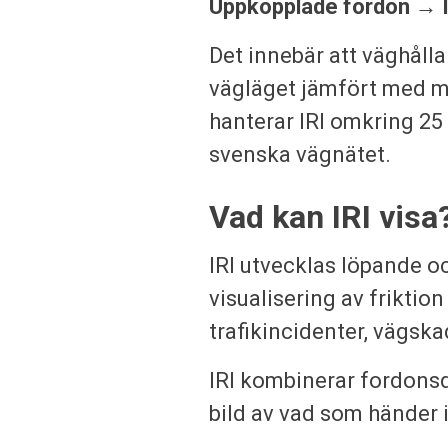
Uppkopplade fordon → I
Det innebär att väghålla
vägläget jämfört med ma
hanterar IRI omkring 25
svenska vägnätet.
Vad kan IRI visa
IRI utvecklas löpande o
visualisering av friktio
trafikincidenter, vägska
IRI kombinerar fordonsd
bild av vad som händer 